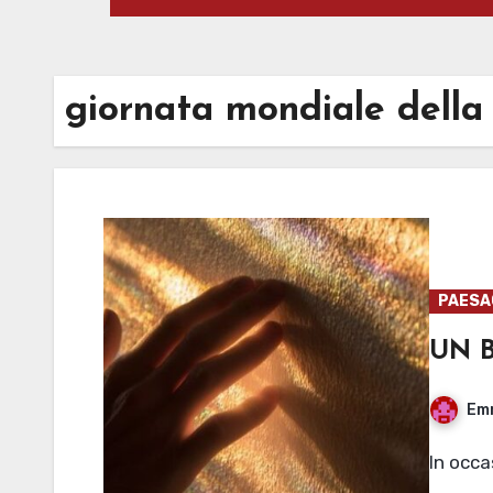
giornata mondiale della
PAESAG
UN 
Em
In occa