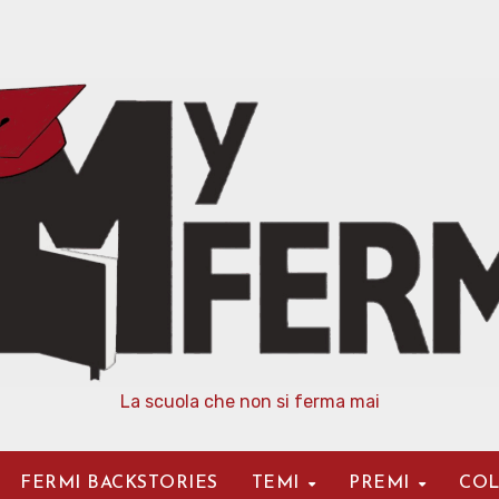
La scuola che non si ferma mai
FERMI BACKSTORIES
TEMI
PREMI
COL