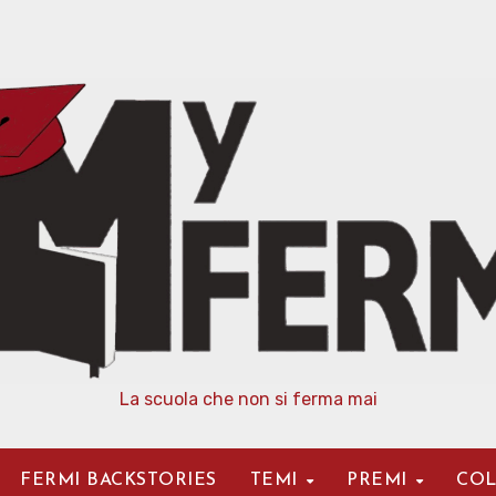
La scuola che non si ferma mai
FERMI BACKSTORIES
TEMI
PREMI
COL