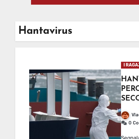
Hantavirus
I RAGA
HAN
PE
SEC
Vla
0
Co
Segnalata una serie di infezioni a bordo della nave da