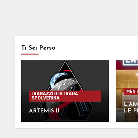
Ti Sei Perso
MENT
I RAGAZZI DI STRADA
SPOLVERINA
L’AM
ARTEMIS II
LE P
ROM