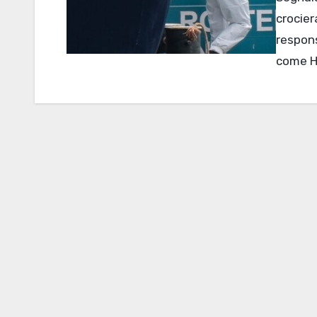
crocier
respon
come Ha