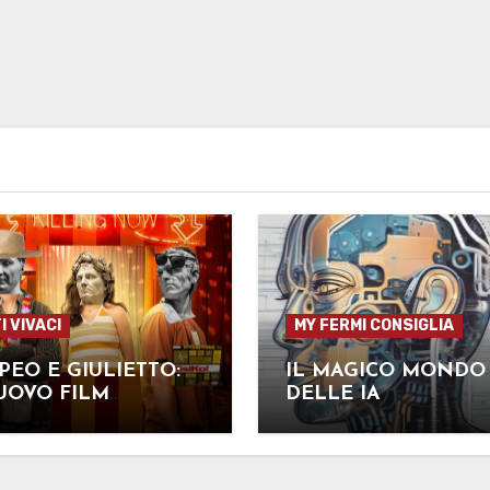
I VIVACI
MY FERMI CONSIGLIA
EO E GIULIETTO:
IL MAGICO MONDO
UOVO FILM
DELLE IA
IDATO AGLI
R!