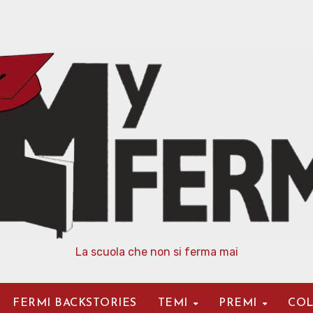
La scuola che non si ferma mai
FERMI BACKSTORIES
TEMI
PREMI
COL