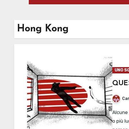
Hong Kong
UNO S
QUE
Cam
Alcune non sono nemmeno più larghe delle loro spalle
o più l