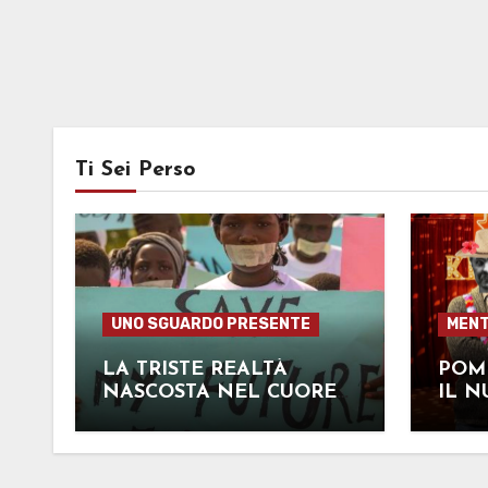
Ti Sei Perso
UNO SGUARDO PRESENTE
MENT
LA TRISTE REALTÀ
POMP
NASCOSTA NEL CUORE
IL N
DELL’AFRICA
CAND
OSCA