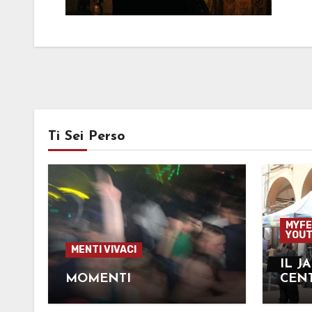
Ti Sei Perso
MYFE
YOUT
MENTI VIVACI
IL J
MOMENTI
CEN
CON 
SAXO