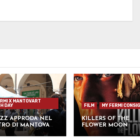
RMI X MANTOVART
H DAY
FILM
MY FERMI CONSIG
AZZ APPRODA NEL
KILLERS OF THE
TRO DI MANTOVA
FLOWER MOON
IL QUINTETTO DI
FONI DELL’ESTE