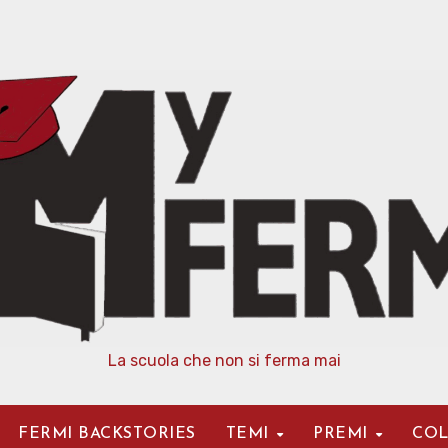
La scuola che non si ferma mai
FERMI BACKSTORIES
TEMI
PREMI
COL