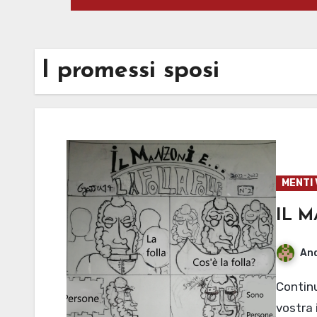
I promessi sposi
MENTI 
IL 
An
Continua il fumetto che ribalterà completamente la
vostra 