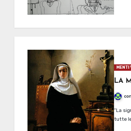
MENTI 
LA 
con
“La signora è una monaca, ma non una monaca come
tutte l