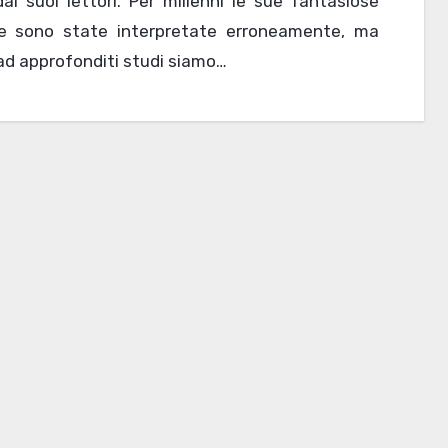
ai suoi lettori. Per millenni le sue fantasiose
lle sono state interpretate erroneamente, ma
ad approfonditi studi siamo…