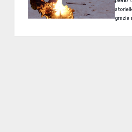
pieno d
storie
grazie 