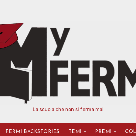
La scuola che non si ferma mai
FERMI BACKSTORIES
TEMI
PREMI
COL