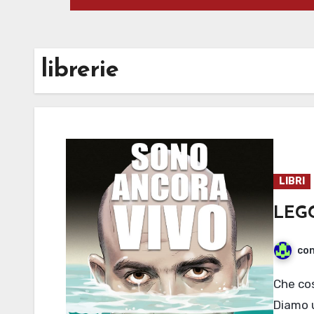
librerie
LIBRI
LEGG
con
Che cosa potete trovare nelle biblioteche mantovane?
Diamo u