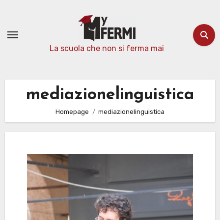
Passa
al
contenuto
La scuola che non si ferma mai
mediazionelinguistica
Homepage
mediazionelinguistica