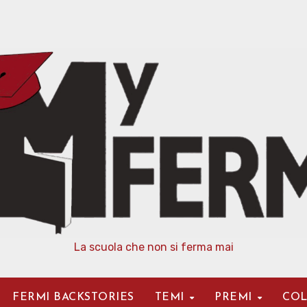
La scuola che non si ferma mai
FERMI BACKSTORIES
TEMI
PREMI
COL