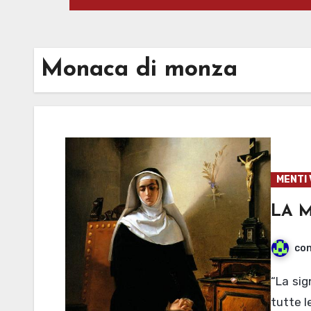
Monaca di monza
MENTI 
LA 
con
“La signora è una monaca, ma non una monaca come
tutte l