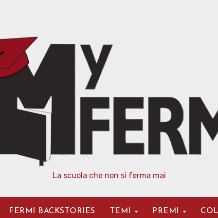
La scuola che non si ferma mai
FERMI BACKSTORIES
TEMI
PREMI
COL