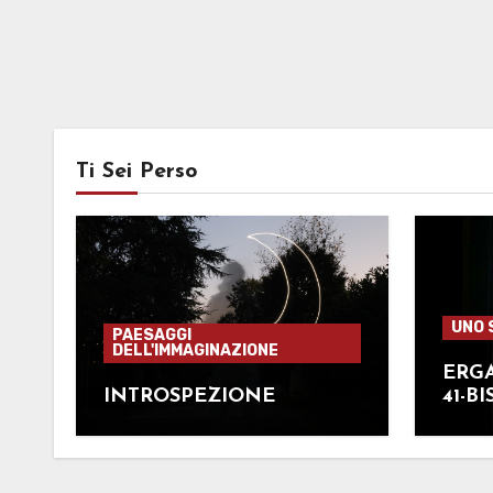
Ti Sei Perso
UNO 
PAESAGGI
DELL'IMMAGINAZIONE
ERGA
INTROSPEZIONE
41-BI