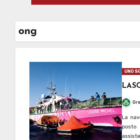
ong
UNO S
LAS
Gre
La nave della guardia costiera italiana presente sul
posto 
assist