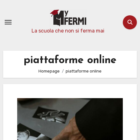
Passa
al
contenuto
La scuola che non si ferma mai
piattaforme online
Homepage
piattaforme online