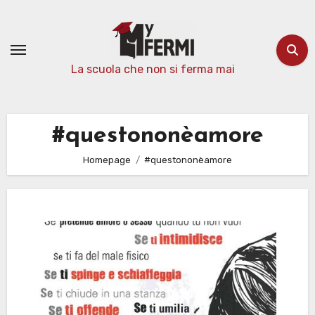
Passa
al
contenuto
La scuola che non si ferma mai
#questononèamore
Homepage
#questononèamore