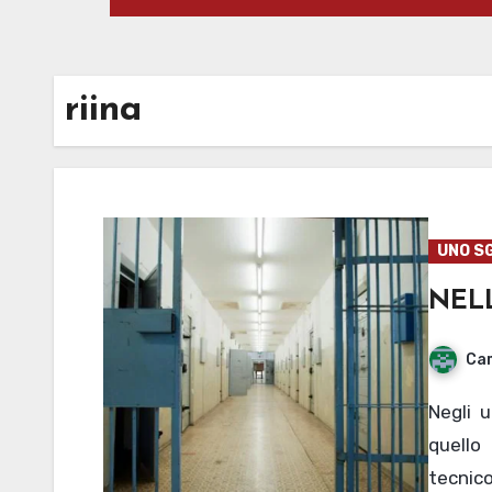
riina
UNO S
NELL
Cam
Negli ultimi giorni si è parlato molto del 41-bis, ma
quello
tecnico