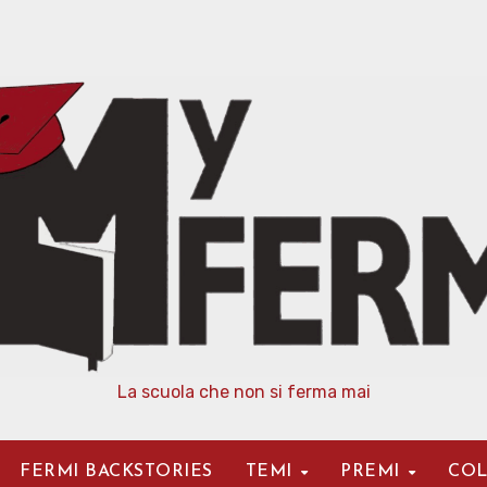
La scuola che non si ferma mai
FERMI BACKSTORIES
TEMI
PREMI
COL