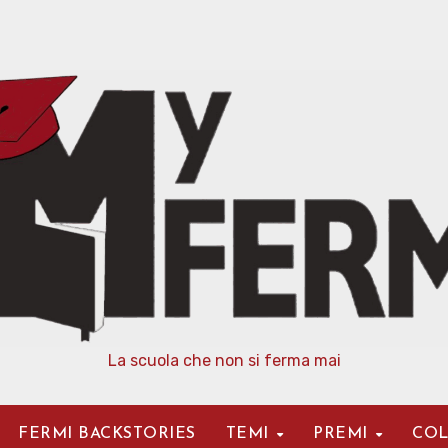
La scuola che non si ferma mai
FERMI BACKSTORIES
TEMI
PREMI
COL