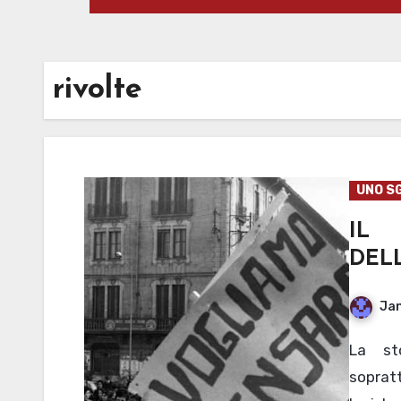
rivolte
UNO S
IL
DELL
Jan
La storia insegna che i grandi cambiamenti,
soprat