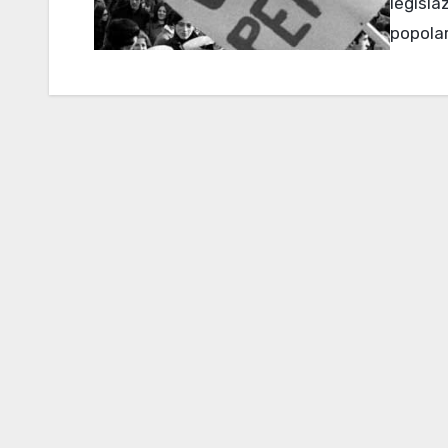
legisla
popolar