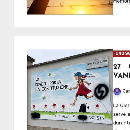
Memori
UNO S
27 
VAN
Jan
La Giornata della Memoria, istituita nel 2005 dall’ONU,
serve a
durant