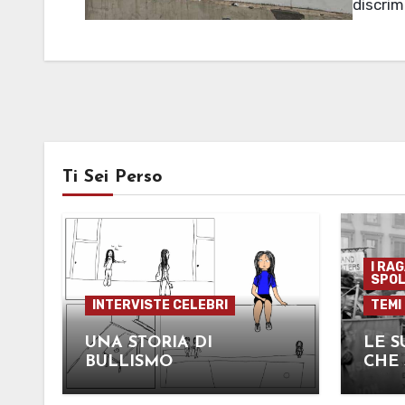
discri
Ti Sei Perso
I RA
SPOL
INTERVISTE CELEBRI
TEMI
UNA STORIA DI
LE S
BULLISMO
CHE