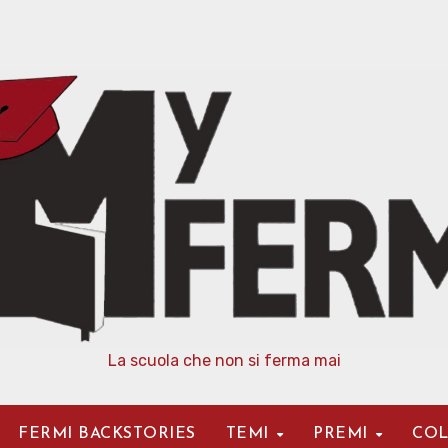
La scuola che non si ferma mai
FERMI BACKSTORIES
TEMI
PREMI
COL