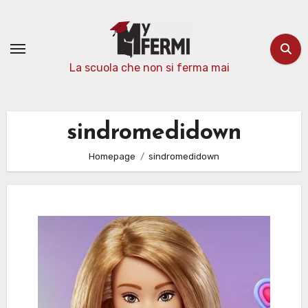
Passa
al
contenuto
La scuola che non si ferma mai
sindromedidown
Homepage
sindromedidown