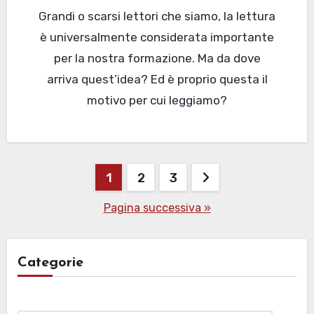
Grandi o scarsi lettori che siamo, la lettura
è universalmente considerata importante
per la nostra formazione. Ma da dove
arriva quest’idea? Ed è proprio questa il
motivo per cui leggiamo?
Paginazione
1
2
3
degli
Pagina successiva »
articoli
Categorie
Categorie