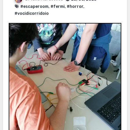
#escaperoom
,
#fermi
,
#horror
,
#vocidicorridoio