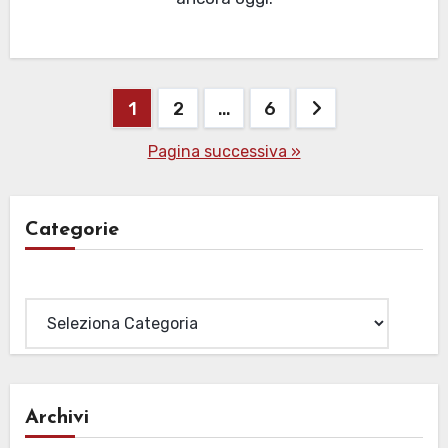
Paginazione
1
2
…
6
degli
Pagina successiva »
articoli
Categorie
Categorie
Archivi