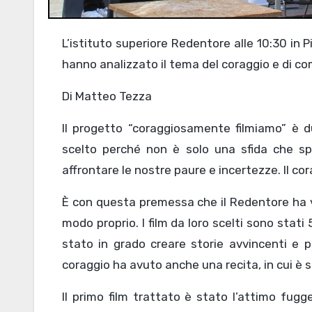
L’istituto superiore Redentore alle 10:30 in Piazza Marconi il quale si è esibito con una performance, in cui
hanno analizzato il tema del coraggio e di com
Di Matteo Tezza
Il progetto “coraggiosamente filmiamo” è du
scelto perché non è solo una sfida che spin
affrontare le nostre paure e incertezze. Il cor
È con questa premessa che il Redentore ha vo
modo proprio. I film da loro scelti sono stati 
stato in grado creare storie avvincenti e pi
coraggio ha avuto anche una recita, in cui è s
Il primo film trattato è stato l’attimo fug