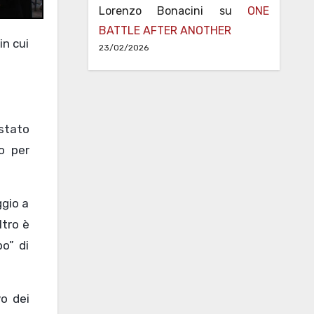
Lorenzo Bonacini
su
ONE
BATTLE AFTER ANOTHER
23/02/2026
stato
o per
ggio a
ltro è
po” di
o dei