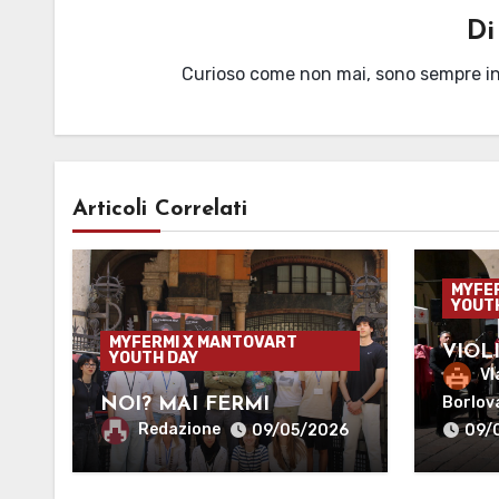
D
Curioso come non mai, sono sempre i
Articoli Correlati
MYFE
YOUT
MYFERMI X MANTOVART
VIOL
YOUTH DAY
MAR
Vl
Borlov
NOI? MAI FERMI
Redazione
09/05/2026
09/