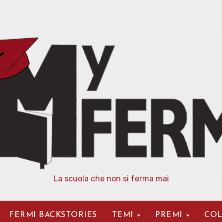
La scuola che non si ferma mai
FERMI BACKSTORIES
TEMI
PREMI
COL