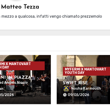
i
Matteo Tezza
n mezzo a qualcosa, infatti vengo chiamato prezzemolo
RMI X MANTOVART
H DAY
MYFERMI X MANTOVART
YOUTH DAY
INI IN PIAZZA
CONI
ad Angelo Nicolo
SWIFT RISE
Nouha Karmouch
an
05/2026
09/05/2026