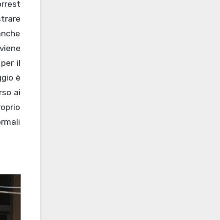
orrest
trare
 anche
 viene
per il
ggio è
rso ai
roprio
rmali