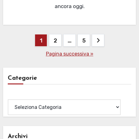
ancora oggi.
Paginazione
1
2
…
5
degli
Pagina successiva »
articoli
Categorie
Categorie
Archivi