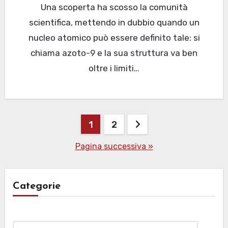
Una scoperta ha scosso la comunità
scientifica, mettendo in dubbio quando un
nucleo atomico può essere definito tale: si
chiama azoto-9 e la sua struttura va ben
oltre i limiti…
Paginazione
1
2
degli
Pagina successiva »
articoli
Categorie
Categorie