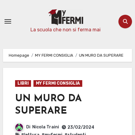
Passa
al
contenuto
La scuola che non si ferma mai
Homepage
MY FERMI CONSIGLIA
UN MURO DA SUPERARE
LIBRI
MY FERMI CONSIGLIA
UN MURO DA
SUPERARE
Di
Nicola Traini
23/02/2024
#lettura
,
#myfermi
,
#studenti