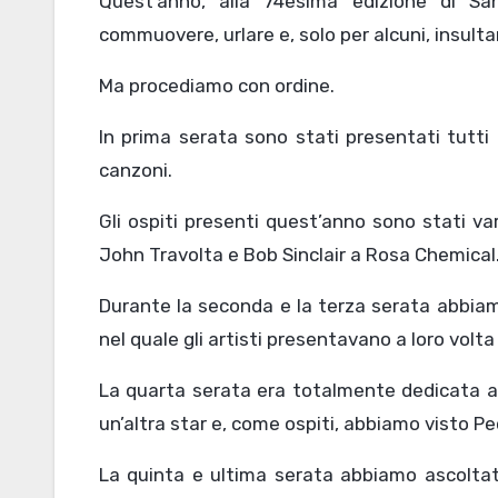
Quest’anno, alla 74esima edizione di S
commuovere, urlare e, solo per alcuni, insulta
Ma procediamo con ordine.
In prima serata sono stati presentati tutti 
canzoni.
Gli ospiti presenti quest’anno sono stati va
John Travolta e Bob Sinclair a Rosa Chemical
Durante la seconda e la terza serata abbia
nel quale gli artisti presentavano a loro volta i
La quarta serata era totalmente dedicata all
un’altra star e, come ospiti, abbiamo visto P
La quinta e ultima serata abbiamo ascoltato