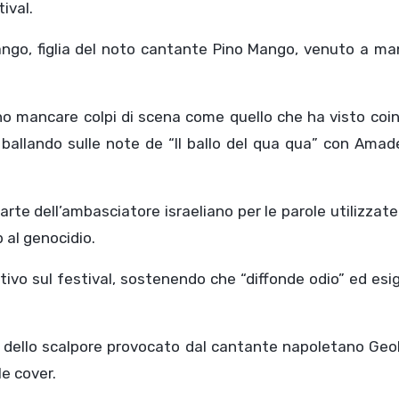
tival.
ango, figlia del noto cantante Pino Mango, venuto a ma
o mancare colpi di scena come quello che ha visto coin
 ballando sulle note de “Il ballo del qua qua” con Ama
parte dell’ambasciatore israeliano per le parole utilizzate
 al genocidio.
ivo sul festival, sostenendo che “diffonde odio” ed es
no, dello scalpore provocato dal cantante napoletano Geol
le cover.