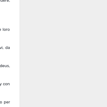
dere,
e loro
vi, da
deus,
ey con
to per