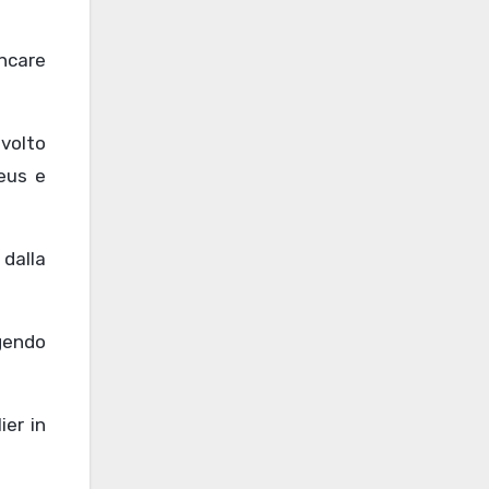
ncare
volto
deus e
 dalla
igendo
ier in