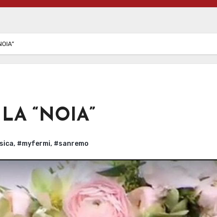
NOIA”
LA “NOIA”
sica
,
#myfermi
,
#sanremo