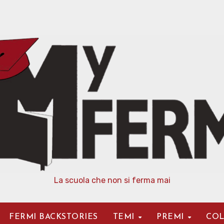
La scuola che non si ferma mai
FERMI BACKSTORIES
TEMI
PREMI
COL