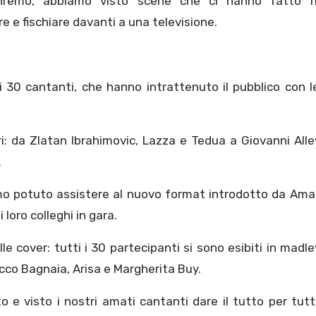
anremo, abbiamo visto scene che ci hanno fatto ri
re e fischiare davanti a una televisione.
i 30 cantanti, che hanno intrattenuto il pubblico con l
ri: da Zlatan Ibrahimovic, Lazza e Tedua a Giovanni Alle
.
mo potuto assistere al nuovo format introdotto da Ama
 loro colleghi in gara.
e cover: tutti i 30 partecipanti si sono esibiti in madl
ecco Bagnaia, Arisa e Margherita Buy.
 e visto i nostri amati cantanti dare il tutto per tut