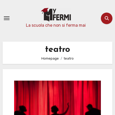
Passa
al
contenuto
La scuola che non si ferma mai
teatro
Homepage
teatro