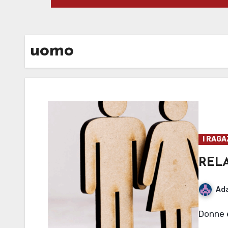
uomo
I RAGA
RELA
Ad
Donne 