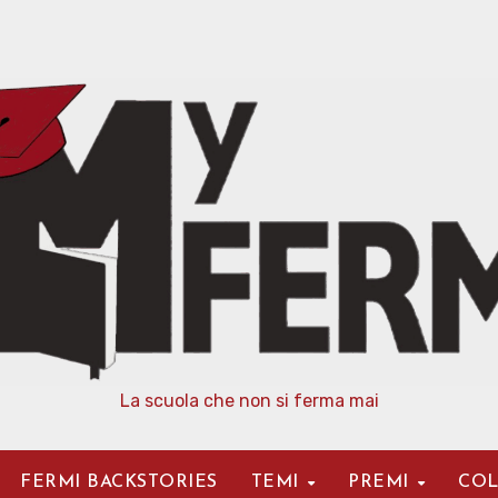
La scuola che non si ferma mai
FERMI BACKSTORIES
TEMI
PREMI
COL