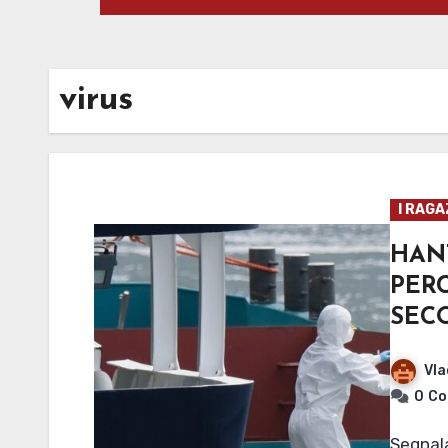
virus
I RAGA
HAN
PE
SEC
Vla
0
Co
Segnalata una serie di infezioni a bordo della nave da