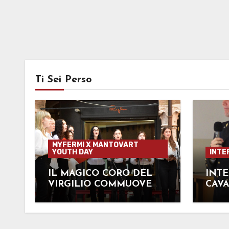
Ti Sei Perso
MYFERMI X MANTOVART
YOUTH DAY
INTE
IL MAGICO CORO DEL
INTE
VIRGILIO COMMUOVE
CAV
ED EMOZIONA