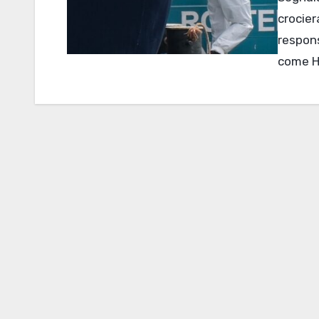
crocier
respon
come Ha