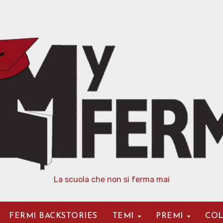
La scuola che non si ferma mai
FERMI BACKSTORIES
TEMI
PREMI
COL