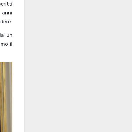
critti
 anni
ndere.
ia un
amo il