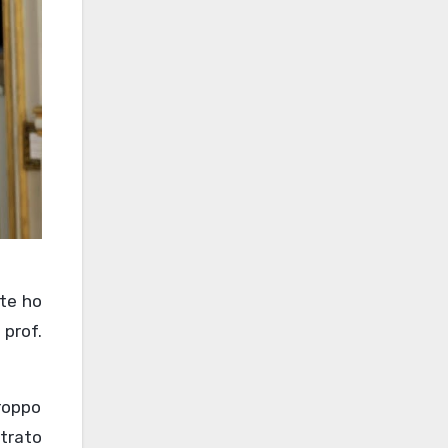
te ho
 prof.
roppo
trato