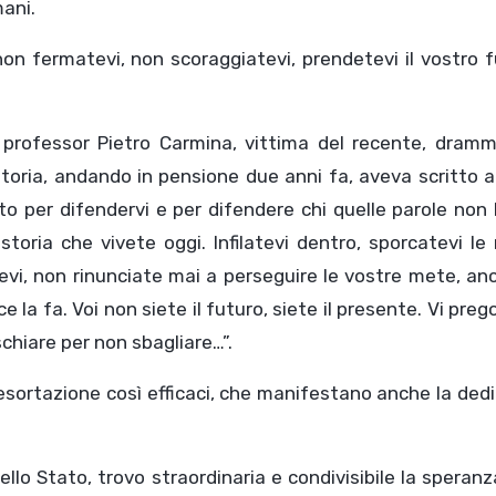
mani.
non fermatevi, non scoraggiatevi, prendetevi il vostro 
.
 professor Pietro Carmina, vittima del recente, dramm
 storia, andando in pensione due anni fa, aveva scritto a
to per difendervi e per difendere chi quelle parole non 
toria che vivete oggi. Infilatevi dentro, sporcatevi le
vi, non rinunciate mai a perseguire le vostre mete, an
e la fa. Voi non siete il futuro, siete il presente. Vi preg
schiare per non sbagliare…”.
 esortazione così efficaci, che manifestano anche la ded
ello Stato, trovo straordinaria e condivisibile la speran