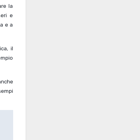
re la
eri e
za e a
ca, il
sempio
 anche
esempi