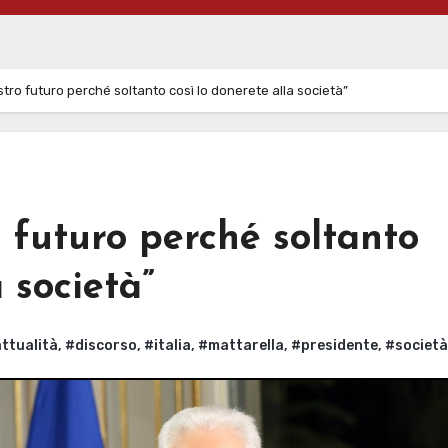
stro futuro perché soltanto così lo donerete alla società”
o futuro perché soltanto
a società”
ttualità
,
#discorso
,
#italia
,
#mattarella
,
#presidente
,
#società