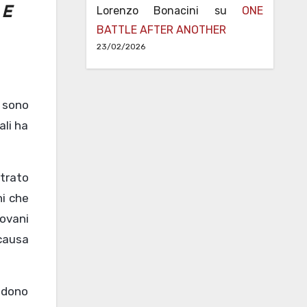
Lorenzo Bonacini
su
ONE
 E
BATTLE AFTER ANOTHER
23/02/2026
i sono
ali ha
ntrato
ni che
iovani
 causa
iedono