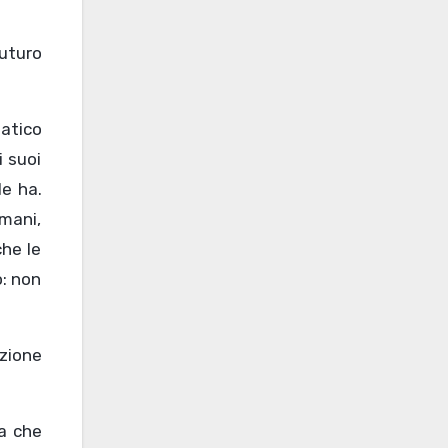
futuro
atico
i suoi
le ha.
 mani,
che le
o: non
izione
za che