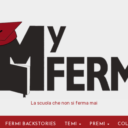
La scuola che non si ferma mai
FERMI BACKSTORIES
TEMI
PREMI
COL