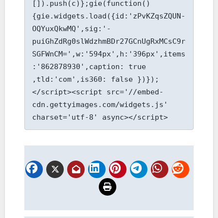
[]).push(c)};gie(function()
{gie.widgets.load({id:'zPvKZqsZQUN-
OQYuxQkwMQ',sig:'-
puiGhZdRg0slWdzhmBDr27GCnUgRxMCsC9r
SGFWnCM=',w:'594px',h:'396px',items
:'862878930',caption: true 
,tld:'com',is360: false })});
</script><script src='//embed-
cdn.gettyimages.com/widgets.js' 