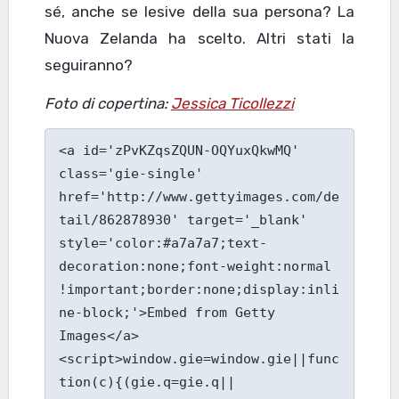
sé, anche se lesive della sua persona? La
Nuova Zelanda ha scelto. Altri stati la
seguiranno?
Foto di copertina:
Jessica Ticollezzi
<a id='zPvKZqsZQUN-OQYuxQkwMQ' 
class='gie-single' 
href='http://www.gettyimages.com/de
tail/862878930' target='_blank' 
style='color:#a7a7a7;text-
decoration:none;font-weight:normal 
!important;border:none;display:inli
ne-block;'>Embed from Getty 
Images</a>
<script>window.gie=window.gie||func
tion(c){(gie.q=gie.q||