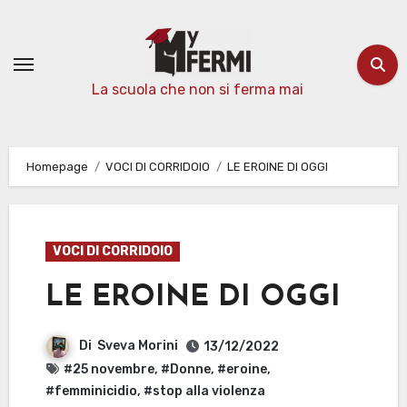
Passa
al
contenuto
La scuola che non si ferma mai
Homepage
VOCI DI CORRIDOIO
LE EROINE DI OGGI
VOCI DI CORRIDOIO
LE EROINE DI OGGI
Di
Sveva Morini
13/12/2022
#25 novembre
,
#Donne
,
#eroine
,
#femminicidio
,
#stop alla violenza