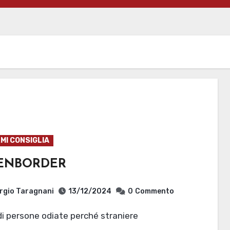
MI CONSIGLIA
ENBORDER
rgio Taragnani
13/12/2024
0
Commento
 di persone odiate perché straniere