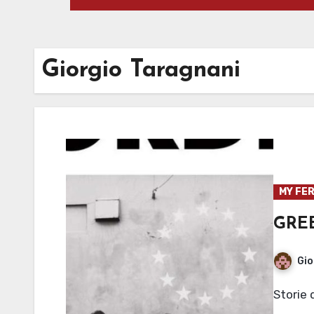
Giorgio Taragnani
MY FER
GRE
Gio
Storie