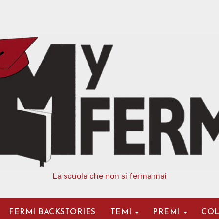
La scuola che non si ferma mai
FERMI BACKSTORIES
TEMI
PREMI
COL