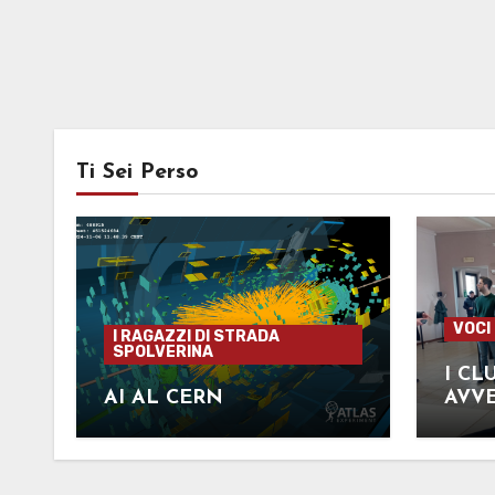
Ti Sei Perso
VOCI
I RAGAZZI DI STRADA
SPOLVERINA
I CL
AI AL CERN
AVV
SCAC