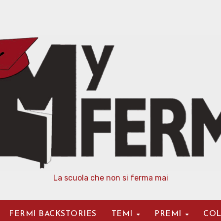
La scuola che non si ferma mai
FERMI BACKSTORIES
TEMI
PREMI
COL