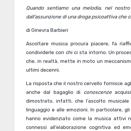
Quando sentiamo una melodia, nel nostro organismo si verifica un effetto simile a quello derivante
dall’assunzione di una droga psicoattiva che ca
di Ginevra Barbieri
Ascoltare musica procura piacere, fa riaff
condividerle con chi ci sta intorno. Un pro
che, in realtà, mette in moto un meccanis
ultimi decenni.
La risposta che il nostro cervello fornisce a
anche dal bagaglio di
conoscenze
acquisi
dimostrato, infatti, che l’ascolto musicale 
linguaggio e alle emozioni. In particolare, g
hanno evidenziato come la musica attivi non
connessi all’elaborazione cognitiva ed emo