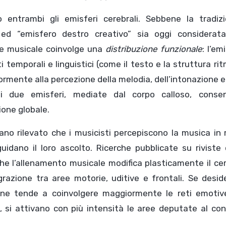
o entrambi gli emisferi cerebrali. Sebbene la tradizi
” ed “emisfero destro creativo” sia oggi considerat
one musicale coinvolge una
distribuzione
funzionale
: l’em
temporali e linguistici (come il testo e la struttura rit
rmente alla percezione della melodia, dell’intonazione e
i due emisferi, mediate dal corpo calloso, conse
ione globale.
ano rilevato che i musicisti percepiscono la musica in
uidano il loro ascolto. Ricerche pubblicate su riviste
e l’allenamento musicale modifica plasticamente il cer
razione tra aree motorie, uditive e frontali. Se desid
zione tende a coinvolgere maggiormente le reti emotive
 si attivano con più intensità le aree deputate al con