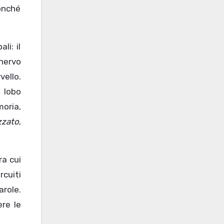
onché
li: il
 nervo
ello.
 lobo
moria,
izzato
,
ra cui
rcuiti
arole.
re le