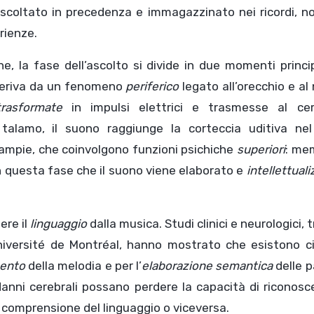
scoltato in precedenza e immagazzinato nei ricordi, n
rienze.
la fase dell’ascolto si divide in due momenti principa
 deriva da un fenomeno
periferico
legato all’orecchio e al
trasformate
in impulsi elettrici e trasmesse al cerv
talamo, il suono raggiunge la corteccia uditiva nel
ù ampie, che coinvolgono funzioni psichiche
superiori
: me
 questa fase che il suono viene elaborato e
intellettual
uere il
linguaggio
dalla musica. Studi clinici e neurologici, t
Université de Montréal, hanno mostrato che esistono ci
mento
della melodia e per l’
elaborazione semantica
delle p
nni cerebrali possano perdere la capacità di riconosce
 comprensione del linguaggio o viceversa.