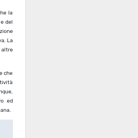
che la
 e del
uzione
va. La
 altre
re che
ività
nque,
vo ed
mana.