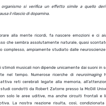
usa il rilascio di dopamina.
iorare alla mente ricordi, fa nascere emozioni e ci ai
cesso che sembra assolutamente naturale, quasi scontat
mo complesso, ampiamente studiato dalle neuroscienze 
gli stimoli musicali non dipende unicamente dai suoni in 
te nel tempo. Numerose ricerche di
neuroimaging
h
attiva reti cerebrali legate alla memoria, all’attenzio
li studi condotti da Robert Zatorre presso la McGill Univ
 solo le aree uditive, ma anche circuiti frontali e li
tiva. La nostra reazione risulta, così, condizionata 