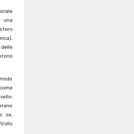
onale
a una
isfero
mica),
 delle
ntono
 modo
 come
vello:
erano
; se,
trollo