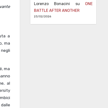
Lorenzo Bonacini
su
ONE
BATTLE AFTER ANOTHER
23/02/2026
uta a
o, ma
negli
sé, ma
anno
ne, al
ersity
mbici
dalle