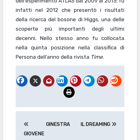
dell’esperimento ATLAS dal 2009 al 2013: fu
infatti nel 2012 che presentò i risultati
della ricerca del bosone di Higgs, una delle
scoperte più importanti degli ultimi
decenni. Nello stesso anno fu collocata
nella quinta posizione nella classifica di
Persona dell’anno della rivista
Time
.
Navigazione
GINESTRA
IL DREAMING
articoli
GIOVENE