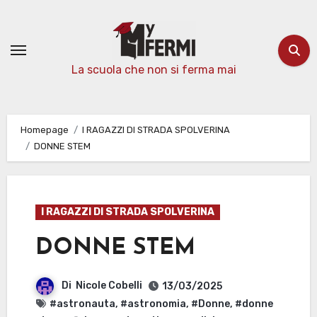
Passa
al
contenuto
La scuola che non si ferma mai
Homepage
I RAGAZZI DI STRADA SPOLVERINA
DONNE STEM
I RAGAZZI DI STRADA SPOLVERINA
DONNE STEM
Di
Nicole Cobelli
13/03/2025
#astronauta
,
#astronomia
,
#Donne
,
#donne