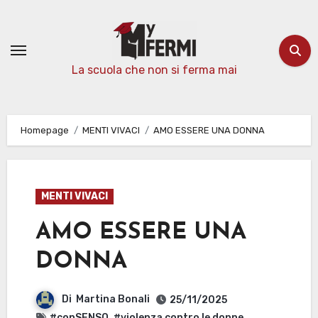
Passa
al
contenuto
La scuola che non si ferma mai
Homepage
MENTI VIVACI
AMO ESSERE UNA DONNA
MENTI VIVACI
AMO ESSERE UNA
DONNA
Di
Martina Bonali
25/11/2025
#conSENSO
,
#violenza contro le donne
,