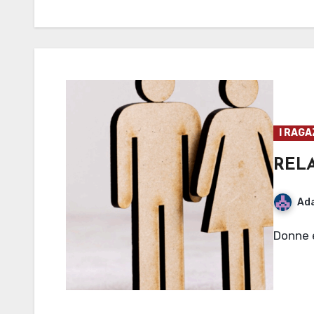
I RAGA
RELA
Ad
Donne 