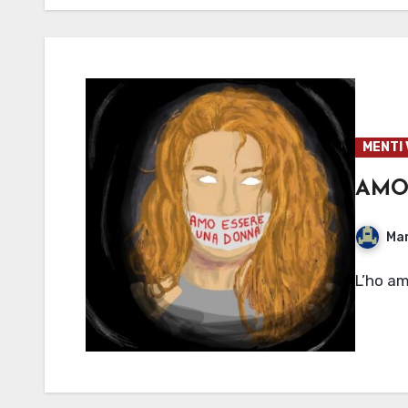
MENTI 
AMO
Mar
L’ho a