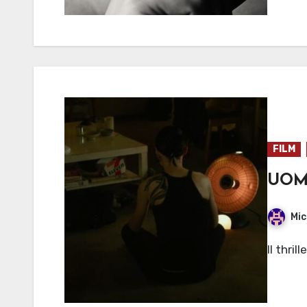
FILM
UOM
Mic
Il thri