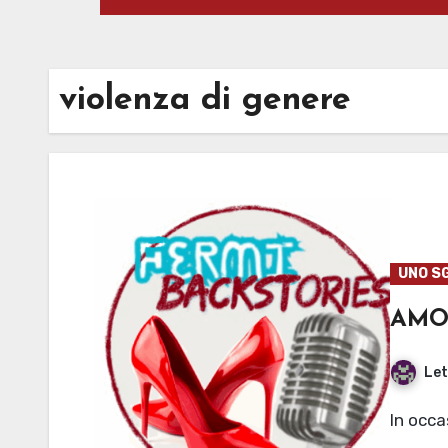
violenza di genere
UNO S
AMO
Let
In occ