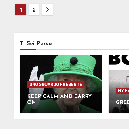
Paginazione
1
2
degli
articoli
Ti Sei Perso
UNO SGUARDO PRESENTE
MY F
KEEP CALM AND CARRY
ON
GRE