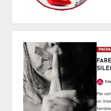
PAESAG
FAR
SIL
Em
Per concludere questa settimana a tema proponiamo
un insi
terribi