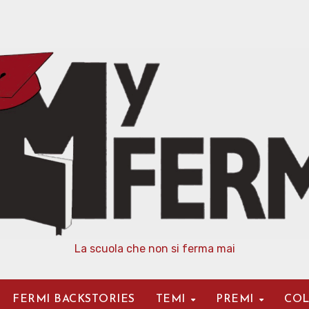
La scuola che non si ferma mai
FERMI BACKSTORIES
TEMI
PREMI
COL