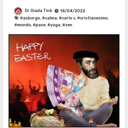
Di
Giada Tinè
14/04/2022
#asburgo
,
#calma
,
#carlo v
,
#cristianesimo
,
#mondo
,
#pace
,
#yoga
,
#zen