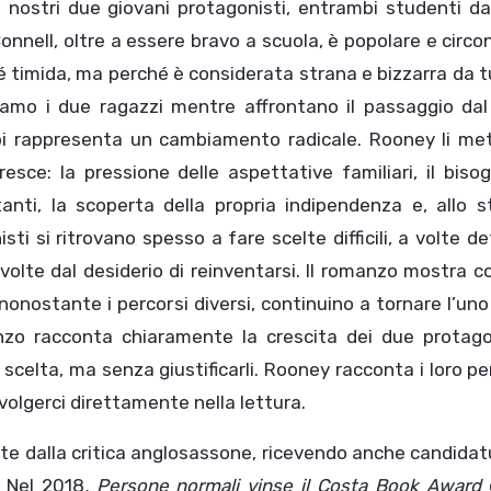
nostri due giovani protagonisti, entrambi studenti dai
onnell, oltre a essere bravo a scuola, è popolare e circ
é timida, ma perché è considerata strana e bizzarra da t
iamo i due ragazzi mentre affrontano il passaggio dal 
bi rappresenta un cambiamento radicale. Rooney li met
sce: la pressione delle aspettative familiari, il biso
tanti, la scoperta della propria indipendenza e, allo 
isti si ritrovano spesso a fare scelte difficili, a volte d
volte dal desiderio di reinventarsi. Il romanzo mostra c
onostante i percorsi diversi, continuino a tornare l’uno
manzo racconta chiaramente la crescita dei due protago
scelta, ma senza giustificarli. Rooney racconta i loro pe
volgerci direttamente nella lettura.
e dalla critica anglosassone, ricevendo anche candidat
. Nel 2018
, Persone normali vinse il Costa Book Award