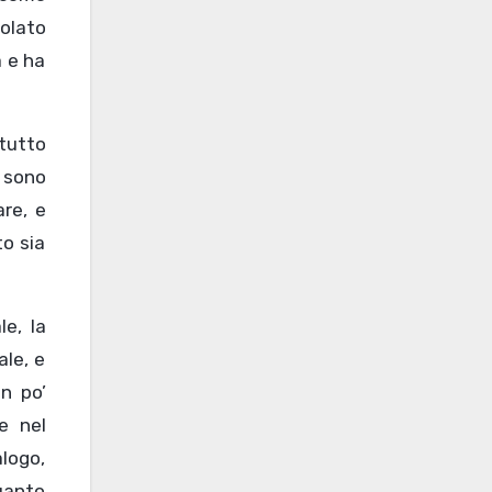
tolato
a e ha
tutto
 sono
are, e
to sia
e, la
ale, e
n po’
e nel
alogo,
quanto