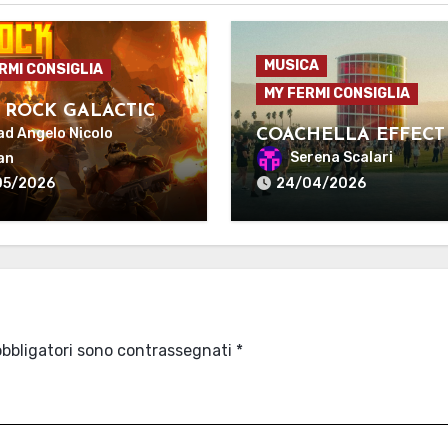
MUSICA
RMI CONSIGLIA
MY FERMI CONSIGLIA
 ROCK GALACTIC
ad Angelo Nicolo
COACHELLA EFFECT
Serena Scalari
an
05/2026
24/04/2026
obbligatori sono contrassegnati
*