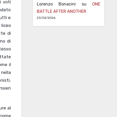
 voti
Lorenzo Bonacini
su
ONE
ondato
BATTLE AFTER ANOTHER
utti e
23/02/2026
liceo
te di
gno di
stesso
ettate
ome il
 nella
nisti,
nsieri
ure al
come