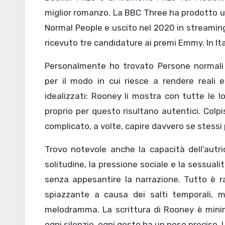
miglior romanzo. La BBC Three ha prodotto u
Normal People e uscito nel 2020 in streaming
ricevuto tre candidature ai premi Emmy. In Ital
Personalmente ho trovato Persone normali
per il modo in cui riesce a rendere reali e
idealizzati: Rooney li mostra con tutte le lor
proprio per questo risultano autentici. Colp
complicato, a volte, capire davvero se stessi p
Trovo notevole anche la capacità dell’autr
solitudine, la pressione sociale e la sessuali
senza appesantire la narrazione. Tutto è r
spiazzante a causa dei salti temporali, 
melodramma. La scrittura di Rooney è minima
ogni silenzio, ogni gesto ha un peso preciso. 