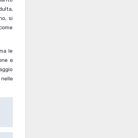
dulta,
no, si
(come
ma le
ione e
iaggio
nelle