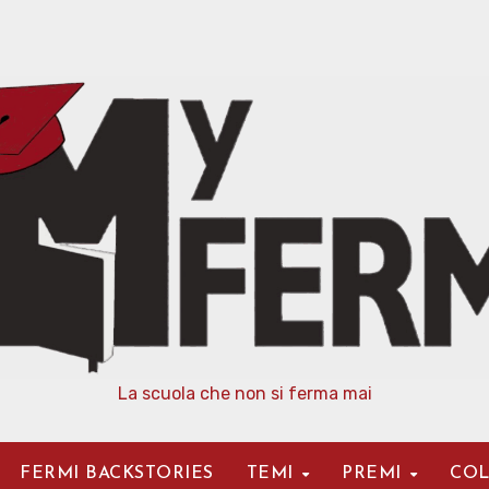
La scuola che non si ferma mai
FERMI BACKSTORIES
TEMI
PREMI
COL