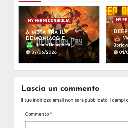
MY FE
MY FERMI CONSIGLIA
DEEP
A METÀ TRA IL
Vl
DEMONIACO E
L’UMANO
Nicola Meneghelli
Borlov
07/06/2026
01/
Lascia un commento
Il tuo indirizzo email non sarà pubblicato.
I campi 
Commento
*