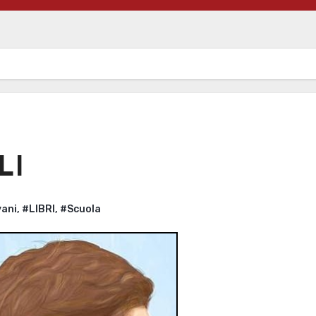
LI
vani
,
#LIBRI
,
#Scuola