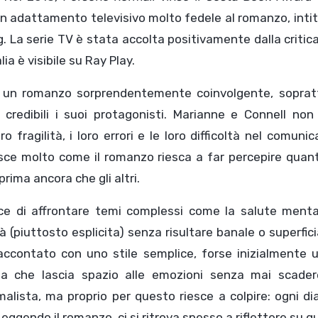
n adattamento televisivo molto fedele al romanzo, inti
. La serie TV è stata accolta positivamente dalla critic
ia è visibile su Ray Play.
 un romanzo sorprendentemente coinvolgente, soprat
 credibili i suoi protagonisti. Marianne e Connell non
o fragilità, i loro errori e le loro difficoltà nel comunic
isce molto come il romanzo riesca a far percepire quan
rima ancora che gli altri.
ice di affrontare temi complessi come la salute mental
tà (piuttosto esplicita) senza risultare banale o superfici
accontato con uno stile semplice, forse inizialmente u
ma che lascia spazio alle emozioni senza mai scader
lista, ma proprio per questo riesce a colpire: ogni di
Leggendo il romanzo, ci si ritrova spesso a riflettere su 