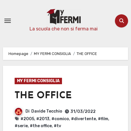
Passa
al
contenuto
La scuola che non si ferma mai
Homepage
MY FERMI CONSIGLIA
THE OFFICE
MY FERMI CONSIGLIA
THE OFFICE
Di
Davide Tecchio
31/03/2022
#2005
,
#2013
,
#comico
,
#divertente
,
#film
,
#serie
,
#the office
,
#tv