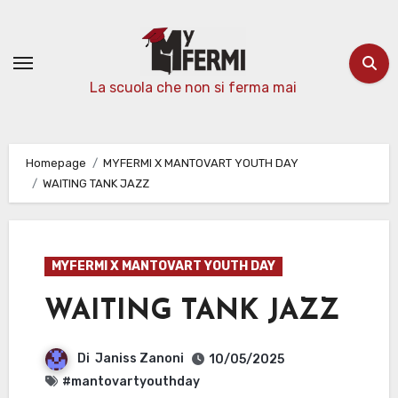
Passa
al
contenuto
La scuola che non si ferma mai
Homepage
MYFERMI X MANTOVART YOUTH DAY
WAITING TANK JAZZ
MYFERMI X MANTOVART YOUTH DAY
WAITING TANK JAZZ
Di
Janiss Zanoni
10/05/2025
#mantovartyouthday