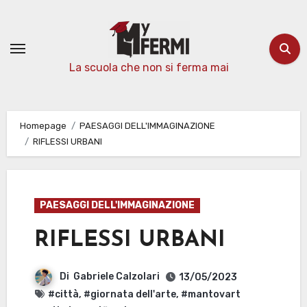
Passa
al
contenuto
La scuola che non si ferma mai
Homepage
PAESAGGI DELL'IMMAGINAZIONE
RIFLESSI URBANI
PAESAGGI DELL'IMMAGINAZIONE
RIFLESSI URBANI
Di
Gabriele Calzolari
13/05/2023
#città
,
#giornata dell'arte
,
#mantovart