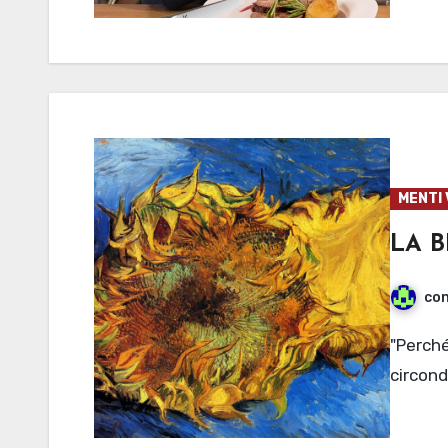
MENTI 
LA 
con
"Perché ci aggrappiamo tanto alla vita se siamo
circond