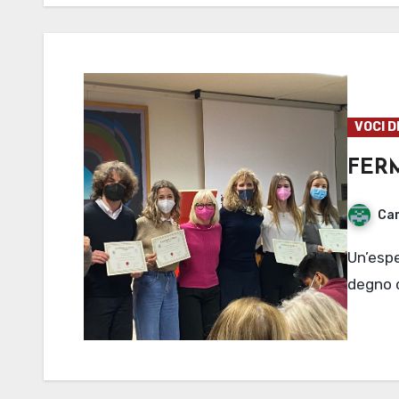
VOCI D
FERM
Cam
Un’esperienza altamente formativa e un dibattito
degno d