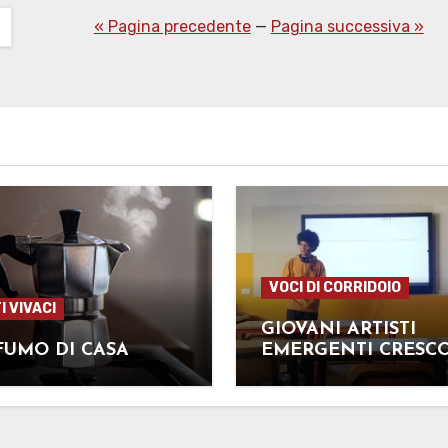
« Pagina precedente
—
Pagina successiva »
VOCI DI CORRIDOIO
I VIVACI
GIOVANI ARTISTI
FUMO DI CASA
EMERGENTI CRESC