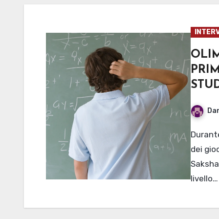
INTERV
OLI
PRI
STU
Dan
Durante il mese di febbraio si è tenuta la seconda fase
dei gio
Saksha
livello…