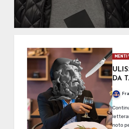
MENTI 
ULI
DA T
Fra
Continuano le rivelazioni scioccanti sui grandi classici
lettera
noto pe