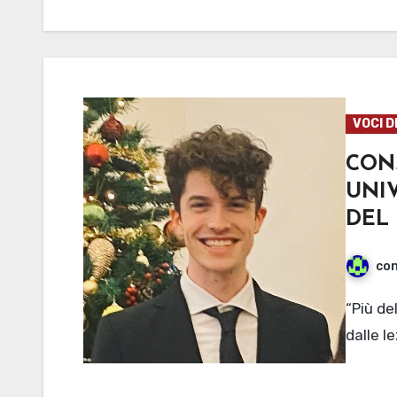
VOCI D
CO
UNI
DEL
con
“Più del 50-60% dell’esperienza universitaria prescinde
dalle le