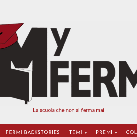
La scuola che non si ferma mai
FERMI BACKSTORIES
TEMI
PREMI
COL