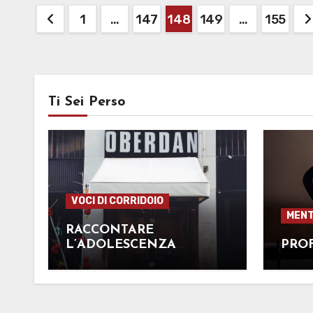
Paginazione
1
…
147
148
149
…
155
degli
articoli
Ti Sei Perso
VOCI DI CORRIDOIO
MENT
RACCONTARE
L’ADOLESCENZA
PRO
TRAMITE UN FILM