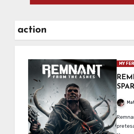
action
MY FER
RE
SPA
Mat
Remnant from the ashes è un gioco con una grande
pretesa