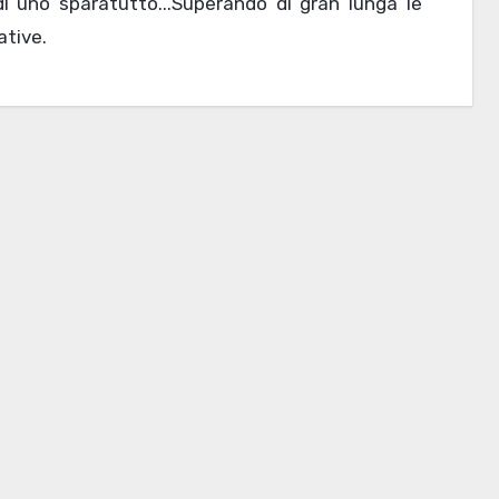
di uno sparatutto...Superando di gran lunga le
tive.