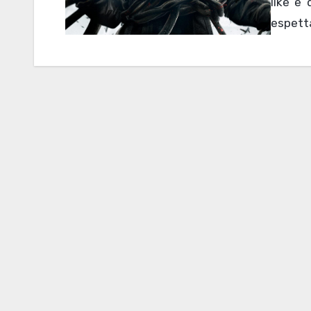
like e 
espetta