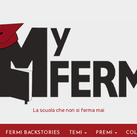
La scuola che non si ferma mai
FERMI BACKSTORIES
TEMI
PREMI
COL