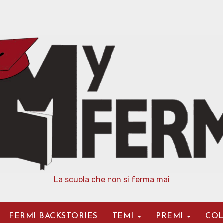
La scuola che non si ferma mai
FERMI BACKSTORIES
TEMI
PREMI
COL