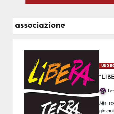
associazione
UNO S
“LIB
Let
Alla scoperta di Libera: l’associazione che coinvolge i
giovani