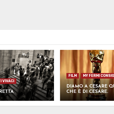
FILM
MY FERMI CONSIG
I VIVACI
DIAMO A CESARE Q
RETTA
CHE È DI CESARE.