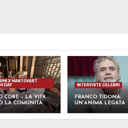
RMI X MANTOVART
H DAY
INTERVISTE CELEBRI
O CORE – LA VITA
FRANCO TIDONA:
O LA COMUNITÀ
UN’ANIMA LEGATA
INDISSOLUBILMEN
ALLA MUSICA