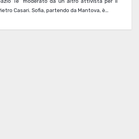
azio Te” moderato da un altro attivista per il
Pietro Casari. Sofia, partendo da Mantova, è…