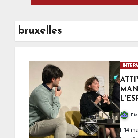
bruxelles
INTERV
AT
MA
L’ES
Gia
Il 14 marzo si è tenuto un dialogo con Sofia Pasotto al