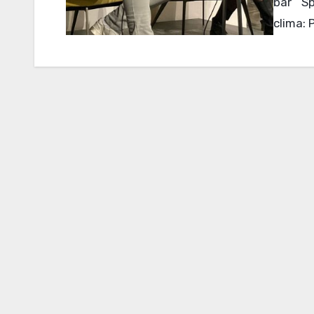
bar “Sp
clima: 