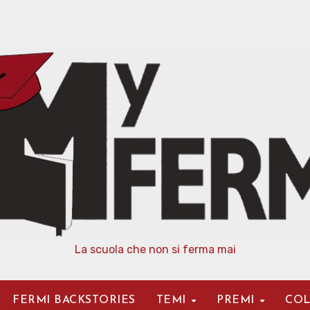
La scuola che non si ferma mai
FERMI BACKSTORIES
TEMI
PREMI
COL