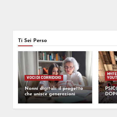
Ti Sei Perso
MYFE
VOCI DI CORRIDOIO
YOUT
Nonni digitali: il progetto
PSIC
che unisce generazioni
DOP
lontane