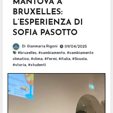
MANTOVA A
BRUXELLES:
L’ESPERIENZA DI
SOFIA PASOTTO
Di
Gianmaria Rigoni
09/04/2025
#bruxelles
,
#cambiamento
,
#cambiamento
climatico
,
#clima
,
#fermi
,
#italia
,
#Scuola
,
#storia
,
#studenti