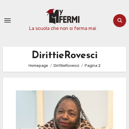
Passa
al
contenuto
La scuola che non si ferma mai
DirittieRovesci
Homepage
DirittieRovesci
Pagina 2