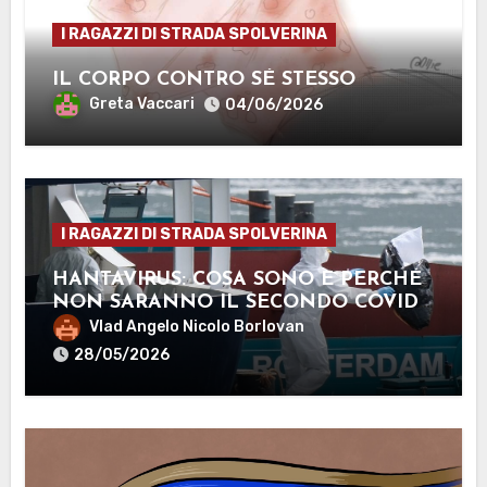
I RAGAZZI DI STRADA SPOLVERINA
IL CORPO CONTRO SÉ STESSO
Greta Vaccari
04/06/2026
I RAGAZZI DI STRADA SPOLVERINA
HANTAVIRUS: COSA SONO E PERCHÉ
NON SARANNO IL SECONDO COVID-
19
Vlad Angelo Nicolo Borlovan
28/05/2026