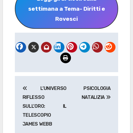
settimana a Tema- Diritti e
Rovesci
Navigazione
L’UNIVERSO
PSICOLOGIA
articoli
RIFLESSO
NATALIZIA
SULL’ORO: IL
TELESCOPIO
JAMES WEBB