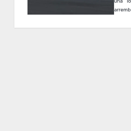
una lo
arremb