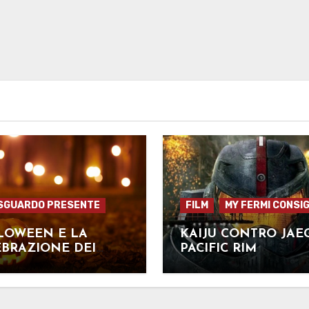
SGUARDO PRESENTE
FILM
MY FERMI CONSIG
LOWEEN E LA
KAIJU CONTRO JAE
BRAZIONE DEI
PACIFIC RIM
TI