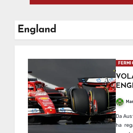
England
FERMI 
VOL
ENG
Mar
Da Austin a San Paolo, 900 km percorsi. La Formula 1 ci
ha reg