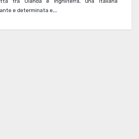
tta tra Olanda e Inghilterra, una Italiana
ante e determinata e,…