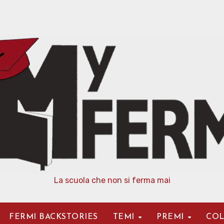
La scuola che non si ferma mai
FERMI BACKSTORIES
TEMI
PREMI
COL