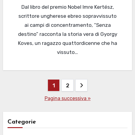
Dal libro del premio Nobel Imre Kertész,
scrittore ungherese ebreo sopravvissuto
ai campi di concentramento, “Senza
destino” racconta la storia vera di Gyorgy
Koves, un ragazzo quattordicenne che ha
vissuto…
Paginazione
1
2
degli
Pagina successiva »
articoli
Categorie