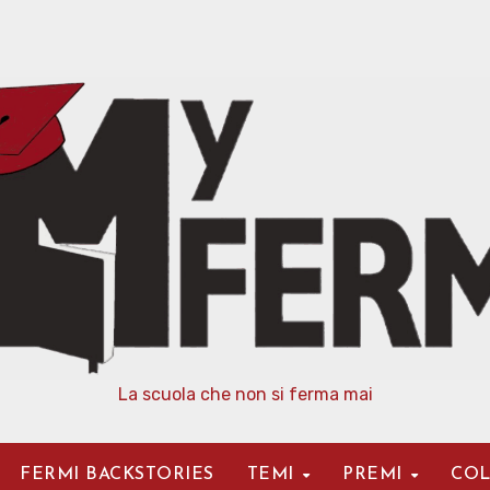
La scuola che non si ferma mai
FERMI BACKSTORIES
TEMI
PREMI
COL