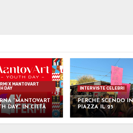
RMI X MANTOVART
H DAY
INTERVISTE CELEBRI
ORNA “MANTOVART
PERCHÉ SCENDO I
H DAY” IN CITTÀ
PIAZZA IL 25
NOVEMBRE ?