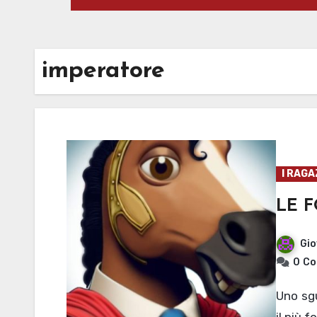
imperatore
I RAGA
LE F
Gio
0
Co
Uno sguardo a Caligola: l’uomo più potente (ma anche
il più 